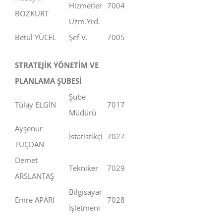
Hizmetler
7004
BOZKURT
Uzm.Yrd.
Betül YÜCEL
Şef V.
7005
STRATEJİK YÖNETİM VE
PLANLAMA ŞUBESİ
Şube
Tülay ELGİN
7017
Müdürü
Ayşenur
İstatistikçi
7027
TUÇDAN
Demet
Tekniker
7029
ARSLANTAŞ
Bilgisayar
Emre APARI
7028
İşletmeni