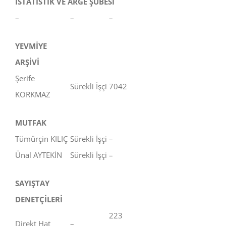
İSTATİSTİK VE ARGE ŞUBESİ
–
–
–
YEVMİYE
ARŞİVİ
Şerife
Sürekli İşçi
7042
KORKMAZ
MUTFAK
Tümürçin KILIÇ
Sürekli İşçi
–
Ünal AYTEKİN
Sürekli İşçi
–
SAYIŞTAY
DENETÇİLERİ
223
Direkt Hat
–